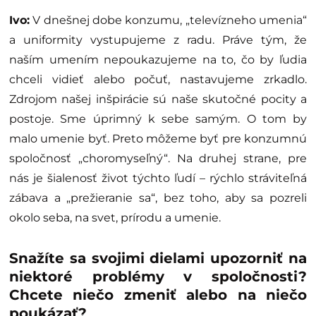
Ivo:
V dnešnej dobe konzumu, „televízneho umenia“
a uniformity vystupujeme z radu. Práve tým, že
naším umením nepoukazujeme na to, čo by ľudia
chceli vidieť alebo počuť, nastavujeme zrkadlo.
Zdrojom našej inšpirácie sú naše skutočné pocity a
postoje. Sme úprimný k sebe samým. O tom by
malo umenie byť. Preto môžeme byť pre konzumnú
spoločnosť „choromyseľný“. Na druhej strane, pre
nás je šialenosť život týchto ľudí – rýchlo stráviteľná
zábava a „prežieranie sa“, bez toho, aby sa pozreli
okolo seba, na svet, prírodu a umenie.
Snažíte sa svojimi dielami upozorniť na
niektoré problémy v spoločnosti?
Chcete niečo zmeniť alebo na niečo
poukázať?