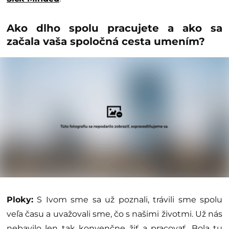
Ako dlho spolu pracujete a ako sa
začala vaša spoločná cesta umením?
Ploky:
S Ivom sme sa už poznali, trávili sme spolu
veľa času a uvažovali sme, čo s našimi životmi. Už nás
nebavilo len tak konvenčne žiť a pracovať. Bola tu