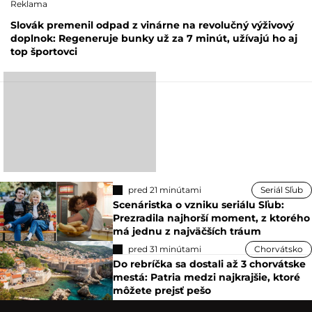
Reklama
Slovák premenil odpad z vinárne na revolučný výživový
doplnok: Regeneruje bunky už za 7 minút, užívajú ho aj
top športovci
pred 21 minútami
Seriál Sľub
Scenáristka o vzniku seriálu Sľub:
Prezradila najhorší moment, z ktorého
má jednu z najväčších tráum
pred 31 minútami
Chorvátsko
Do rebríčka sa dostali až 3 chorvátske
mestá: Patria medzi najkrajšie, ktoré
môžete prejsť pešo