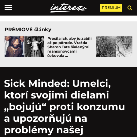
PREMIUM
PRÉMIOVÉ články
Prosila ich, aby ju zabili
až po pôrode. Vražda
Sharon Tate šialenými
mansonovcami
šokovala ...
Sick Minded: Umelci,
ktorí svojimi dielami
„bojujú“ proti konzumu
a upozorňujú na
problémy našej