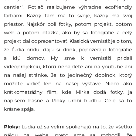
centier“. Potlač realizujeme výhradne ecofriendly
farbami. Každý tam má to svoje, každý má svoj
priestor. Najskôr boli fotky, potom projekt, potom
web a potom otázka, ako by sa fotografie a celý
projekt dal odprezentovať. Klasická vernisáž je o tom,
že ľudia prídu, dajú si drink, popozerajú fotografie
a idú domov. My sme k vernisáži pridali
videoprojekciu, ktorú nenájdete ani na youtube ani
na našej stránke. Je to jedinečný doplnok, ktorý
môžete vidieť len na našej výstave. Niečo ako
krátkometrážny film, kde Mirka dodá fotky, ja
napíšem básne a Ploky urobí hudbu. Celé sa to
krásne spája.
Ploky:
Ľudia už sa veľmi spoliehajú na to, že všetko
nájdu na webe, preto sme sa rozhodli, že