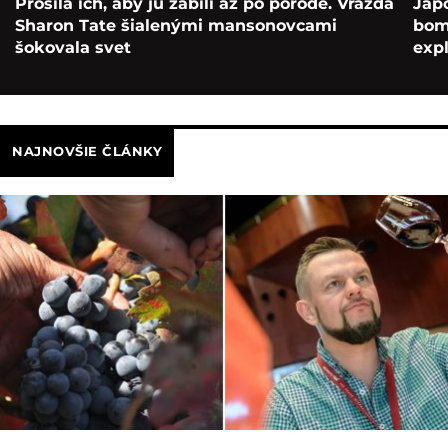
Prosila ich, aby ju zabili až po pôrode. Vražda
Japo
Sharon Tate šialenými mansonovcami
bomb
šokovala svet
exp
NAJNOVŠIE ČLÁNKY