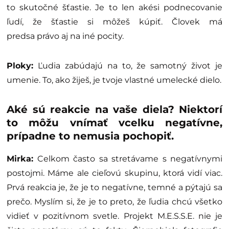
to skutočné šťastie. Je to len akési podnecovanie
ľudí, že šťastie si môžeš kúpiť. Človek má
predsa právo aj na iné pocity.
Ploky:
Ľudia zabúdajú na to, že samotný život je
umenie. To, ako žiješ, je tvoje vlastné umelecké dielo.
Aké sú reakcie na vaše diela? Niektorí
to môžu vnímať vcelku negatívne,
prípadne to nemusia pochopiť.
Mirka:
Celkom často sa stretávame s negatívnymi
postojmi. Máme ale cieľovú skupinu, ktorá vidí viac.
Prvá reakcia je, že je to negatívne, temné a pýtajú sa
prečo. Myslím si, že je to preto, že ľudia chcú všetko
vidieť v pozitívnom svetle. Projekt M.E.S.S.E. nie je