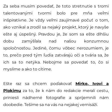
Za seba musím povedať, že toto stretnutie s tromi
talentovanými tvormi bolo pre mňa veľmi
inšpiratívne. Je vždy veľmi zaujímavé počuť o tom,
ako vznikal a zrodil sa nejaký projekt, ktorý je navyše
ešte aj úspešný. Pravdou je, že som sa ešte dlhšiu
dobu zamýšľala nad našou konzumnou
spoločnosťou. Jediné, čomu vôbec nerozumiem, je
to, prečo pred tým ľudia zatvárajú oči a tvária sa, že
ich sa to netýka. Nebojme sa povedať to, čo si
myslíme a ako to cítime.
Ešte raz sa chcem poďakovať
Mirke, Ivovi a
Plokimu
za to, že k nám do redakcie merali cestu,
priniesli nádherné fotografie a spríjemnili nám
doobedie. Tešíme sa na vás na nejakej vernisáži.