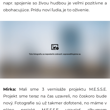
napr. spojenie so živou hudbou je veľmi pozitívne a
obohacujúce. Prídu noví ľudia, je to oživenie.
Mirka:
Mali sme 3 vernisáže projektu M.E.S.S.E.
Projekt sme teraz na čas uzavreli, no čoskoro bude
nový. Fotografie sú už takmer dofotené, no máme v
pláne projekt M.E.S.S.E uzavrieť albumom