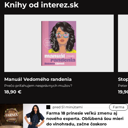
Knihy od interez.sk
Manuál Vedomého randenia
Sto
Prečo priťahujem nesprávnych mužov?
Peter
18,90 €
19,9
pred 51 minútami
Farma
Farma 18 prinesie veľkú zmenu aj
nového experta. Obľúbená šou mieri
do vinohradu, začne čoskoro