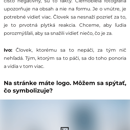
čisto negatívny, sú to fakty. Čiernobiela fotografia
upozorňuje na obsah a nie na formu. Je o vnútre, je
potrebné vidieť viac. Človek sa nesnaží pozrieť za to,
je to prvotná plytká reakcia. Chceme, aby ľudia
porozmýšľali, aby sa snažili vidieť niečo, čo je za.
Ivo:
Človek, ktorému sa to nepáči, za tým nič
nehľadá. Tým, ktorým sa to páči, sa do toho ponoria
a vidia v tom viac.
Na stránke máte logo. Môžem sa spýtať,
čo symbolizuje?