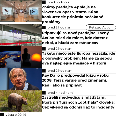
pred hodinou
Známy predajca Apple je na
Slovensku opäť v strate. Kúpa
konkurencie priniesla nečakané
problémy
pred 2 hodinami
Reťazec Action
Pripravujú sa nové predajne. Lacný
Action mieri do miest, kde doteraz
nebol, a hľadá zamestnancov
pred 2 hodinami
Takéto niečo ešte Európa nezažila, ide
o obrovský problém: Máme za sebou
dva najteplejšie mesiace v histórii
pred 2 hodinami
Ray Dalio predpovedal krízu v roku
2008: Teraz varuje pred zmenami.
Radí, ako sa pripraviť
pred 4 hodinami
Zastrelili medvedicu s mláďatami,
ktorá pri Turanoch „dotrhala“ človeka:
Cez víkend sa odohrali až tri incidenty
včera o 20:49