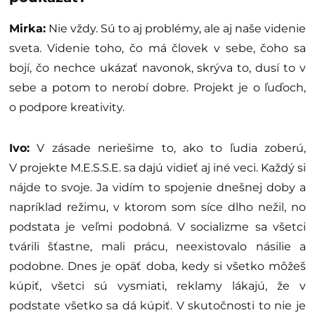
Mirka:
Nie vždy. Sú to aj problémy, ale aj naše videnie
sveta. Videnie toho, čo má človek v sebe, čoho sa
bojí, čo nechce ukázať navonok, skrýva to, dusí to v
sebe a potom to nerobí dobre. Projekt je o ľuďoch,
o podpore kreativity.
Ivo:
V zásade neriešime to, ako to ľudia zoberú,
V projekte M.E.S.S.E. sa dajú vidieť aj iné veci. Každý si
nájde to svoje. Ja vidím to spojenie dnešnej doby a
napríklad režimu, v ktorom som síce dlho nežil, no
podstata je veľmi podobná. V socializme sa všetci
tvárili šťastne, mali prácu, neexistovalo násilie a
podobne. Dnes je opäť doba, kedy si všetko môžeš
kúpiť, všetci sú vysmiati, reklamy lákajú, že v
podstate všetko sa dá kúpiť. V skutočnosti to nie je