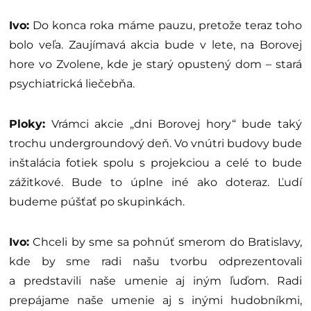
Ivo:
Do konca roka máme pauzu, pretože teraz toho
bolo veľa. Zaujímavá akcia bude v lete, na Borovej
hore vo Zvolene, kde je starý opustený dom – stará
psychiatrická liečebňa.
Ploky:
Vrámci akcie „dni Borovej hory“ bude taký
trochu undergroundový deň. Vo vnútri budovy bude
inštalácia fotiek spolu s projekciou a celé to bude
zážitkové. Bude to úplne iné ako doteraz. Ľudí
budeme púšťať po skupinkách.
Ivo:
Chceli by sme sa pohnúť smerom do Bratislavy,
kde by sme radi našu tvorbu odprezentovali
a predstavili naše umenie aj iným ľuďom. Radi
prepájame naše umenie aj s inými hudobníkmi,