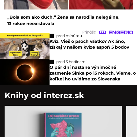
„Bola som ako duch.“ Žena sa narodila nelegálne,
13 rokov neexistovala
pred minútou
Kvíz: Vieš o psoch všetko? Ak áno,
získaj v našom kvíze aspoň 5 bodov
pred 3 hodinami
O pár dní nastane výnimočné
zatmenie Slnka po 15 rokoch. Vieme, o
koľkej ho uvidíme zo Slovenska
Knihy od interez.sk