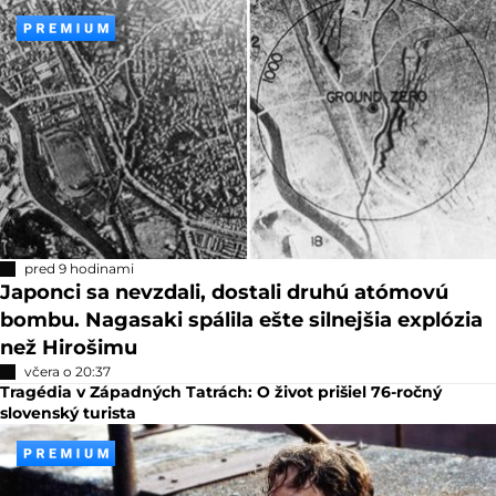
pred 9 hodinami
Japonci sa nevzdali, dostali druhú atómovú
bombu. Nagasaki spálila ešte silnejšia explózia
než Hirošimu
včera o 20:37
Tragédia v Západných Tatrách: O život prišiel 76-ročný
slovenský turista