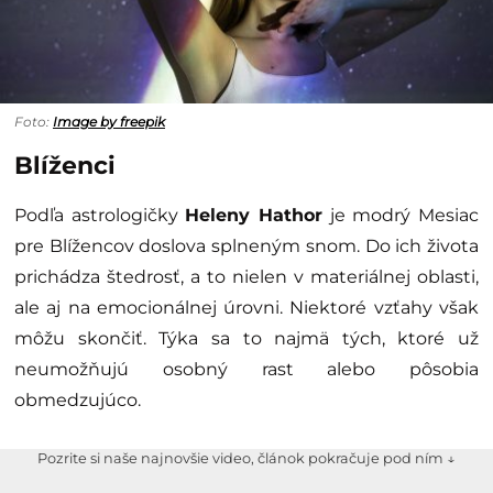
Foto:
Image by freepik
Blíženci
Podľa astrologičky
Heleny Hathor
je modrý Mesiac
pre Blížencov doslova splneným snom. Do ich života
prichádza štedrosť, a to nielen v materiálnej oblasti,
ale aj na emocionálnej úrovni. Niektoré vzťahy však
môžu skončiť. Týka sa to najmä tých, ktoré už
neumožňujú osobný rast alebo pôsobia
obmedzujúco.
Pozrite si naše najnovšie video, článok pokračuje pod ním ↓