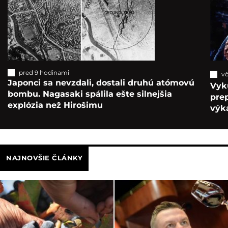
pred 9 hodinami
vč
Japonci sa nevzdali, dostali druhú atómovú
Vyk
bombu. Nagasaki spálila ešte silnejšia
pre
explózia než Hirošimu
výka
NAJNOVŠIE ČLÁNKY