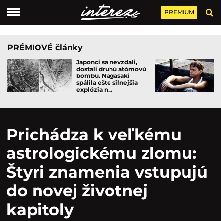
PREMIUM
PRÉMIOVÉ články
Japonci sa nevzdali,
dostali druhú atómovú
bombu. Nagasaki
spálila ešte silnejšia
explózia n...
Prichádza k veľkému
astrologickému zlomu:
Štyri znamenia vstupujú
do novej životnej
kapitoly