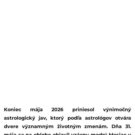
Koniec mája 2026 priniesol výnimočný
astrologický jav, ktorý podľa astrológov otvára
dvere významným životným zmenám. Dňa 31.
mája sa na oblohe objavil vzácny modrý Mesiac v