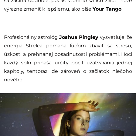
sa začína obdobie, počas ktorého sa ich život môže
výrazne zmeniť k lepšiemu, ako píše
Your Tango
.
Profesionálny astrológ
Joshua Pingley
vysvetľuje, že
energia Strelca pomáha ľuďom zbaviť sa stresu,
úzkosti a prehnanej posadnutosti problémami. Hoci
každý spln prináša určitý pocit uzatvárania jednej
kapitoly, tentoraz ide zároveň o začiatok niečoho
nového.