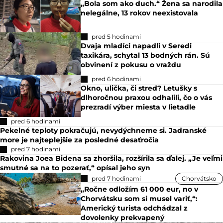
„Bola som ako duch.“ Žena sa narodila
nelegálne, 13 rokov neexistovala
pred 5 hodinami
Dvaja mladíci napadli v Seredi
taxikára, schytal 13 bodných rán. Sú
obvinení z pokusu o vraždu
pred 6 hodinami
Okno, ulička, či stred? Letušky s
dlhoročnou praxou odhalili, čo o vás
prezradí výber miesta v lietadle
pred 6 hodinami
Pekelné teploty pokračujú, nevydýchneme si. Jadranské
more je najteplejšie za posledné desaťročia
pred 7 hodinami
Rakovina Joea Bidena sa zhoršila, rozšírila sa ďalej. „Je veľmi
smutné sa na to pozerať,“ opísal jeho syn
pred 7 hodinami
Chorvátsko
„Ročne odložím 61 000 eur, no v
Chorvátsku som si musel variť,“:
Americký turista odchádzal z
dovolenky prekvapený