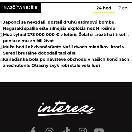
NAJČÍTANEJŠIE
24 hod
7 dní
Japonci sa nevzdali, dostali druhú atómovú bombu.
1
Nagasaki spálila ešte silnejšia explózia než Hirošimu
Muž vyhral 273 000 000 € v lotérii: Želal si „roztrhať tiket“,
2
peniaze mu zničili život
Muža bodli až dvanásťkrát: Našli dvoch mladíkov, ktorí v
3
Seredi brutálne dobodali taxikára
Kanaďanka bola po návšteve obchodu v našich končinách
4
znechutená: Otrasný zvyk robí stále veľa ľudí