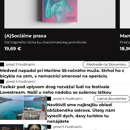
(A)Sociálne prasa
Man
Od trápneho ticha ku charizmatickej primitivite
Prečo
19,69 €
18,9
pred 3 hodinami
Medvede na Slovensku
Medveď napadol pri Martine 55-ročného muža. Strhol ho z
bicykla na zem, v nemocnici smeroval na operáciu
pred 4 hodinami
Taxikár pod vplyvom drog rozvážal ľudí na festivale
Lovestream. Našli u neho nádobu so sušenou látkou
pred 4 hodinami
Letná dovolenka
Navštívili sme najkrajšiu oblasť
obľúbeného ostrova. Útesy nám
vyrazili dych, davy turistov tu
nenájdete
pred 5 hodinami