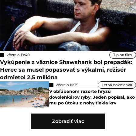
včera o 19:40
Tip na film
Vykúpenie z väznice Shawshank bol prepadák:
Herec sa musel popasovať s výkalmi, režisér
odmietol 2,5 milióna
včera o 19:35
Letná dovolenka
V obľúbenom rezorte hryzú
dovolenkárov ryby: Jeden popísal, ako
mu po útoku z nohy tiekla krv
Zobraziť viac