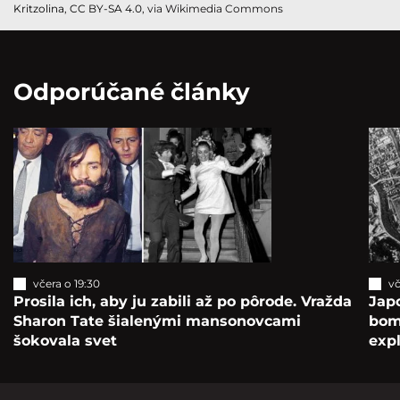
Kritzolina
,
CC BY-SA 4.0
, via Wikimedia Commons
Odporúčané články
včera o 19:30
vč
Prosila ich, aby ju zabili až po pôrode. Vražda
Japo
Sharon Tate šialenými mansonovcami
bomb
šokovala svet
exp