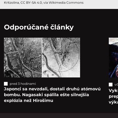
Kritzolina
,
CC BY-SA 4.0
, via Wikimedia Commons
Odporúčané články
pred 3 hodinami
vč
Japonci sa nevzdali, dostali druhú atómovú
Vyk
bombu. Nagasaki spálila ešte silnejšia
pre
explózia než Hirošimu
výka