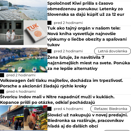
Spoločnosť Kiwi prišla s časovo
obmedzenou ponukou: Letenky zo
Slovenska sa dajú kúpiť už za 12 eur
pred 2 hodinami
Tuk ako tajný orgán v našom tele:
Nová kniha vysvetľuje najnovšie
výskumy o liečbe obezity a spaľovaní
tukov
pred 2 hodinami
Letná dovolenka
Žena ľutuje, že navštívila 7
najznámejších miest na svete. Ponúka
za ne lepšie alternatívy
pred 2 hodinami
Volkswagen čelí tlaku majiteľov, dochádza im trpezlivosť.
Porsche a akcionári žiadajú rýchle kroky
pred 4 hodinami
Štvoricu Indov mali v Nitre napadnúť muži v kuklách.
Kopance prišli po otázke, odkiaľ pochádzajú
pred 4 hodinami
Reťazec Biedronka
Slováci už nakupujú v novej predajni.
Biedronka sa rozširuje, pracovníkov
hľadá aj do ďalších obcí