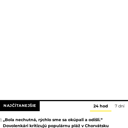
NAJČÍTANEJŠIE
24 hod
7 dní
„Bola nechutná, rýchlo sme sa okúpali a odišli.“
1
Dovolenkári kritizujú populárnu pláž v Chorvátsku