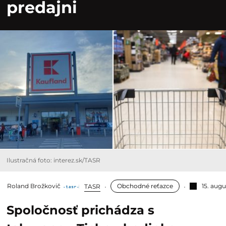
predajni
Ilustračná foto: interez.sk/TASR
Roland Brožkovič
Obchodné reťazce
15. aug
TASR
Spoločnosť prichádza s