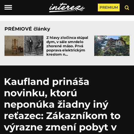
PREMIUM
PRÉMIOVÉ články
Z hlavy zločinca stúpal
dym, v sále smrdelo
zhorené mäso. Prvá
poprava elektrickým
kreslom n...
Kaufland prináša
novinku, ktorú
neponúka žiadny iný
reťazec: Zákazníkom to
výrazne zmení pobyt v