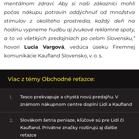
mentálnom zdraví. Aby si naši zákazníci mohli
počas nákupu potravín oddýchnuť od množstva
stimulov z okolitého prostredia, každý deň na
hodinu vypneme hudbu aj zvukové reklamné spoty,
a to vo všetkých predajniach po celom Slovensku,“
hovorí
Lucia Vargová
, vedúca úseku Firemnej
komunikácie Kaufland Slovensko, v. o. s.
Viac z témy Obchodné reťazce:
Tesco prekvapuje a chystá novú predajňu. V
1.
známom nákupnom centre doplní Lidl a Kaufland
Slovákom šetria peniaze, kľúčové sú pre Lidl či
2.
Kaufland. Privátne značky rozširujú aj ďalšie
reťazce