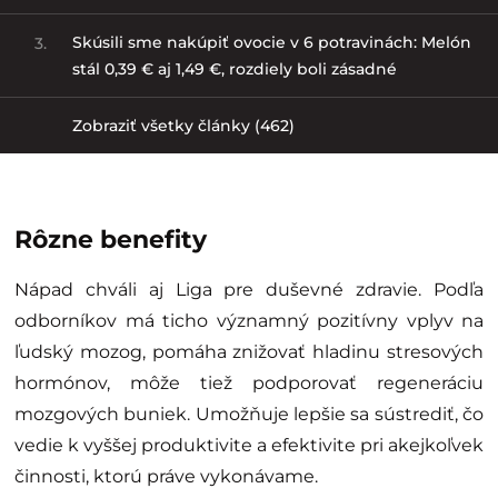
Skúsili sme nakúpiť ovocie v 6 potravinách: Melón
3.
stál 0,39 € aj 1,49 €, rozdiely boli zásadné
Zobraziť všetky články (462)
Rôzne benefity
Nápad chváli aj Liga pre duševné zdravie. Podľa
odborníkov má ticho významný pozitívny vplyv na
ľudský mozog, pomáha znižovať hladinu stresových
hormónov, môže tiež podporovať regeneráciu
mozgových buniek. Umožňuje lepšie sa sústrediť, čo
vedie k vyššej produktivite a efektivite pri akejkoľvek
činnosti, ktorú práve vykonávame.