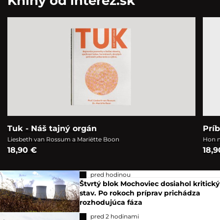
Knihy od interez.sk
Tuk - Náš tajný orgán
Prí
Liesbeth van Rossum a Mariëtte Boon
Hon n
18,90 €
18,9
pred hodinou
Štvrtý blok Mochoviec dosiahol kritický
stav. Po rokoch príprav prichádza
rozhodujúca fáza
pred 2 hodinami