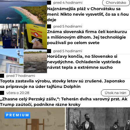
pred 4 hodinami
Chorvátsko
Najznámejšia pláž v Chorvátsku sa
mení: Nikto nevie vysvetliť, čo sa s ňou
deje
pred 5 hodinami
Známa slovenská firma čelí konkurzu
a miliónovým dlhom. Jej technológie
používali po celom svete
pred 5 hodinami
Horúčavy končia, no Slovensko si
nevydýchne. Ochladenie vystrieda
návrat tepla a extrémne sucho
pred 7 hodinami
Toyota zastavila výrobu, stovky letov sú zrušené. Japonsko
sa pripravuje na úder tajfúnu Dolphin
včera o 20:28
Útok na Irán
„Zhasne celý Perzský záliv,“: Teherán dvíha varovný prst. Ak
Trump zaútočí, podnikne rázne kroky