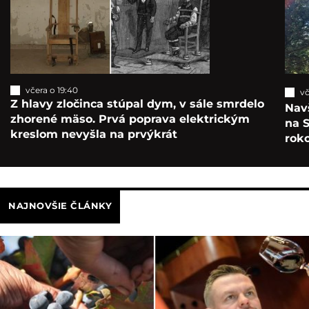
včera o 19:40
vč
Z hlavy zločinca stúpal dym, v sále smrdelo
Navš
zhorené mäso. Prvá poprava elektrickým
na S
kreslom nevyšla na prvýkrát
roko
NAJNOVŠIE ČLÁNKY