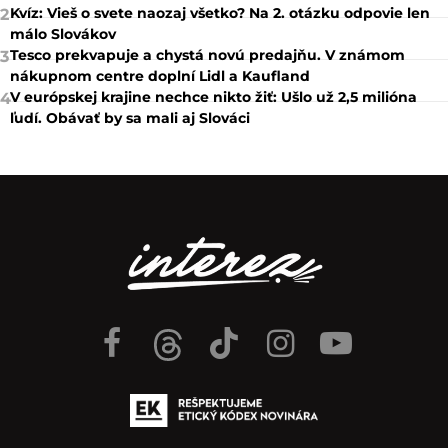
Kvíz: Vieš o svete naozaj všetko? Na 2. otázku odpovie len
2
málo Slovákov
Tesco prekvapuje a chystá novú predajňu. V známom
3
nákupnom centre doplní Lidl a Kaufland
V európskej krajine nechce nikto žiť: Ušlo už 2,5 milióna
4
ľudí. Obávať by sa mali aj Slováci