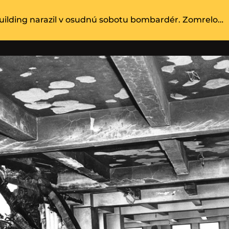
uilding narazil v osudnú sobotu bombardér. Zomrelo…