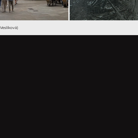
 Veslíková)