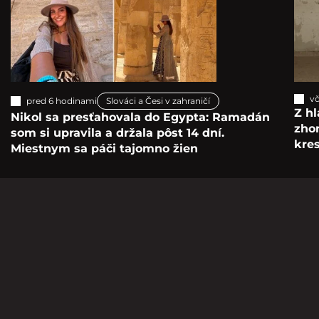
vč
pred 6 hodinami
Slováci a Česi v zahraničí
Z hl
Nikol sa presťahovala do Egypta: Ramadán
zho
som si upravila a držala pôst 14 dní.
kre
Miestnym sa páči tajomno žien