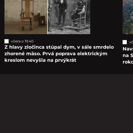
včera o 19:40
vč
Z hlavy zločinca stúpal dym, v sále smrdelo
Navš
zhorené mäso. Prvá poprava elektrickým
na S
kreslom nevyšla na prvýkrát
roko