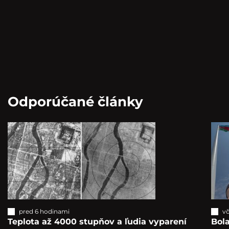
Odporúčané články
pred 6 hodinami
vč
Teplota až 4000 stupňov a ľudia vyparení
Bola