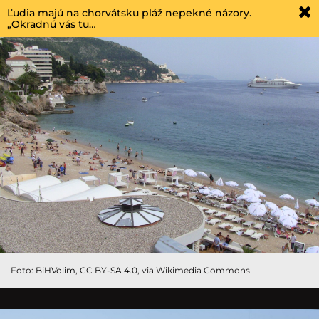
Ľudia majú na chorvátsku pláž nepekné názory.
„Okradnú vás tu…
Foto:
BiHVolim
,
CC BY-SA 4.0
, via Wikimedia Commons