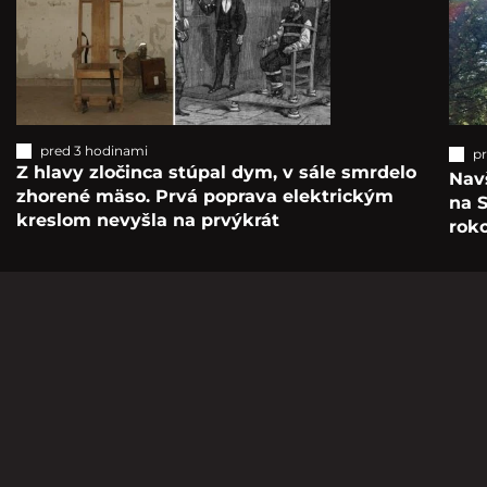
pred 3 hodinami
p
Z hlavy zločinca stúpal dym, v sále smrdelo
Navš
zhorené mäso. Prvá poprava elektrickým
na S
kreslom nevyšla na prvýkrát
roko