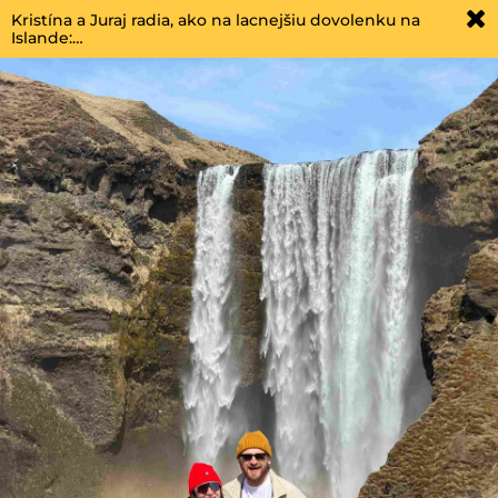
Kristína a Juraj radia, ako na lacnejšiu dovolenku na
Islande:…