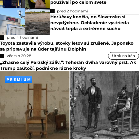
používali po celom svete
pred 2 hodinami
Horúčavy končia, no Slovensko si
nevydýchne. Ochladenie vystrieda
návrat tepla a extrémne sucho
pred 4 hodinami
Toyota zastavila výrobu, stovky letov sú zrušené. Japonsko
sa pripravuje na úder tajfúnu Dolphin
včera o 20:28
Útok na Irán
„Zhasne celý Perzský záliv,“: Teherán dvíha varovný prst. Ak
Trump zaútočí, podnikne rázne kroky