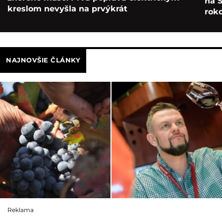
na S
kreslom nevyšla na prvýkrát
roko
NAJNOVŠIE ČLÁNKY
Reklama