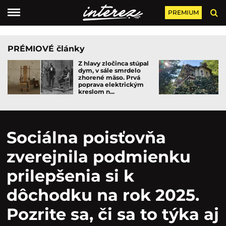
PREMIUM
PRÉMIOVÉ články
Z hlavy zločinca stúpal
dym, v sále smrdelo
zhorené mäso. Prvá
poprava elektrickým
kreslom n...
Sociálna poisťovňa
zverejnila podmienku
prilepšenia si k
dôchodku na rok 2025.
Pozrite sa, či sa to týka aj