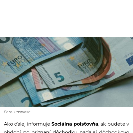
Foto: unsplash
Ako ďalej informuje
Sociálna poisťovňa
, ak budete v
období po priznaní dôchodku naďalej dôchodkovo