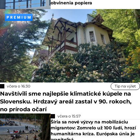
obvinenia popiera
včera o 16:30
Tip na výlet
Navštívili sme najlepšie klimatické kúpele na
Slovensku. Hrdzavý areál zastal v 90. rokoch,
no príroda očarí
včera o 15:57
Šíria sa nové výzvy na mobilizáciu
migrantov: Zomrelo už 100 ľudí, hrozí
humanitárna kríza. Európska únia je
zraniteľná