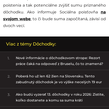
poistenia a tak potenciálne zvýšiť sumu priznaného
dôchodku. Ako informuje Sociálna poisťovňa
na
svojom webe
, to či bude suma započítaná, závisí od
dvoch vecí.
Viac z témy Dôchodky:
Nové informácie o dôchodkovom strope: Rezort
1.
práce čaká na odpoveď z Bruselu, čo to znamená?
Poberá ho už len 62 žien na Slovensku. Tento
2.
zabudnutý dôchodok je vo výške necelých 19 eur
Ako budú vyzerať 13. dôchodky v roku 2026: Zistite,
3.
koľko dostanete a komu sa suma kráti