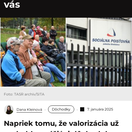
vás
Foto: TASR archív/SITA
Dôchodky
7. januára 2025
Dana Kleinová
Napriek tomu, že valorizácia už