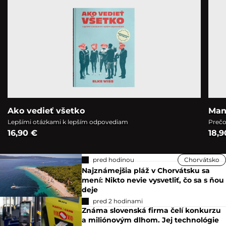
Ako vedieť všetko
Man
Lepšími otázkami k lepším odpovediam
Prečo
16,90 €
18,9
pred hodinou
Chorvátsko
Najznámejšia pláž v Chorvátsku sa
mení: Nikto nevie vysvetliť, čo sa s ňou
deje
pred 2 hodinami
Známa slovenská firma čelí konkurzu
a miliónovým dlhom. Jej technológie