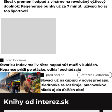
Slovák premenil odpad z vinárne na revolučný výživový
doplnok: Regeneruje bunky už za 7 minút, užívajú ho aj
top športovci
pred hodinou
Štvoricu Indov mali v Nitre napadnúť muži v kuklách.
Kopance prišli po otázke, odkiaľ pochádzajú
pred hodinou
Reťazec Biedronka
Slováci už nakupujú v novej predajni.
Biedronka sa rozširuje, pracovníkov
hľadá aj do ďalších obcí
Knihy od interez.sk