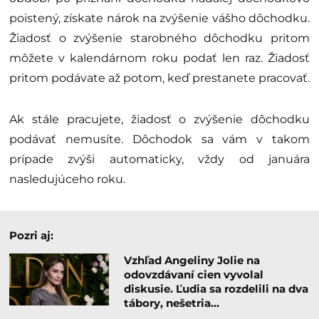
poistený, získate nárok na zvýšenie vášho dôchodku.
Žiadosť o zvýšenie starobného dôchodku pritom
môžete v kalendárnom roku podať len raz. Žiadosť
pritom podávate až potom, keď prestanete pracovať.
Ak stále pracujete, žiadosť o zvýšenie dôchodku
podávať nemusíte. Dôchodok sa vám v takom
prípade zvýši automaticky, vždy od januára
nasledujúceho roku.
Pozri aj:
Vzhľad Angeliny Jolie na
odovzdávaní cien vyvolal
diskusie. Ľudia sa rozdelili na dva
tábory, nešetria…