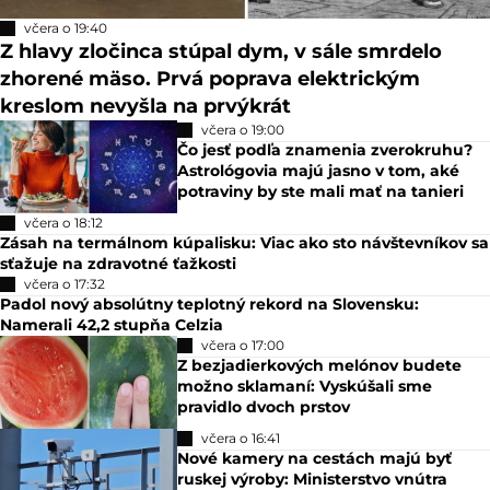
včera o 19:40
Z hlavy zločinca stúpal dym, v sále smrdelo
zhorené mäso. Prvá poprava elektrickým
kreslom nevyšla na prvýkrát
včera o 19:00
Čo jesť podľa znamenia zverokruhu?
Astrológovia majú jasno v tom, aké
potraviny by ste mali mať na tanieri
včera o 18:12
Zásah na termálnom kúpalisku: Viac ako sto návštevníkov sa
sťažuje na zdravotné ťažkosti
včera o 17:32
Padol nový absolútny teplotný rekord na Slovensku:
Namerali 42,2 stupňa Celzia
včera o 17:00
Z bezjadierkových melónov budete
možno sklamaní: Vyskúšali sme
pravidlo dvoch prstov
včera o 16:41
Nové kamery na cestách majú byť
ruskej výroby: Ministerstvo vnútra