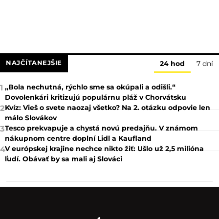
NAJČÍTANEJŠIE
24 hod
7 dní
„Bola nechutná, rýchlo sme sa okúpali a odišli.“
1
Dovolenkári kritizujú populárnu pláž v Chorvátsku
Kvíz: Vieš o svete naozaj všetko? Na 2. otázku odpovie len
2
málo Slovákov
Tesco prekvapuje a chystá novú predajňu. V známom
3
nákupnom centre doplní Lidl a Kaufland
V európskej krajine nechce nikto žiť: Ušlo už 2,5 milióna
4
ľudí. Obávať by sa mali aj Slováci