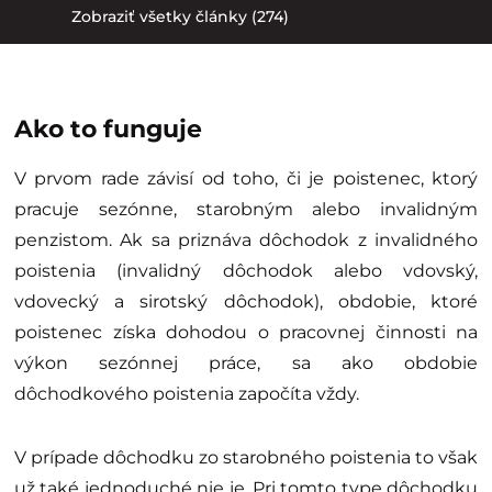
Zobraziť všetky články (274)
Ako to funguje
V prvom rade závisí od toho, či je poistenec, ktorý
pracuje sezónne, starobným alebo invalidným
penzistom. Ak sa priznáva dôchodok z invalidného
poistenia (invalidný dôchodok alebo vdovský,
vdovecký a sirotský dôchodok), obdobie, ktoré
poistenec získa dohodou o pracovnej činnosti na
výkon sezónnej práce, sa ako obdobie
dôchodkového poistenia započíta vždy.
V prípade dôchodku zo starobného poistenia to však
už také jednoduché nie je. Pri tomto type dôchodku