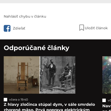
Nahlásiť chybu v článku
Uložiť článok
Zdieľať
Odporúčané články
včera o 19:40
vč
Z hlavy zločinca stúpal dym, v sále smrdelo
Navš
zhorené mäso. Prvá poprava elektrickým