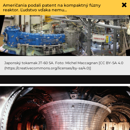
Američania podali patent na kompaktný fúzny
reaktor. Ľudstvo vďaka nemu…
Japonský tokamak JT-60 SA. Foto: Michel Maccagnan [CC BY-SA 4.0
(https://creativecommons.org/licenses/by-sa/4.0)]